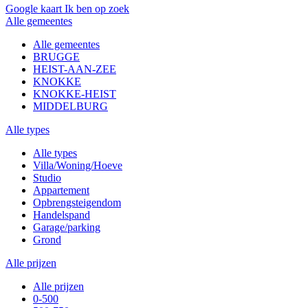
Google kaart
Ik ben op zoek
Alle gemeentes
Alle gemeentes
BRUGGE
HEIST-AAN-ZEE
KNOKKE
KNOKKE-HEIST
MIDDELBURG
Alle types
Alle types
Villa/Woning/Hoeve
Studio
Appartement
Opbrengsteigendom
Handelspand
Garage/parking
Grond
Alle prijzen
Alle prijzen
0-500