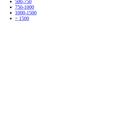
500-750
750-1000
1000-1500
> 1500