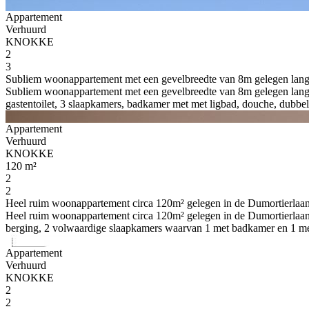
Appartement
Verhuurd
KNOKKE
2
3
Subliem woonappartement met een gevelbreedte van 8m gelegen langs 
Subliem woonappartement met een gevelbreedte van 8m gelegen langs 
gastentoilet, 3 slaapkamers, badkamer met met ligbad, douche, dubbele
Appartement
Verhuurd
KNOKKE
120 m²
2
2
Heel ruim woonappartement circa 120m² gelegen in de Dumortierlaan n
Heel ruim woonappartement circa 120m² gelegen in de Dumortierlaan na
berging, 2 volwaardige slaapkamers waarvan 1 met badkamer en 1 met 
Appartement
Verhuurd
KNOKKE
2
2