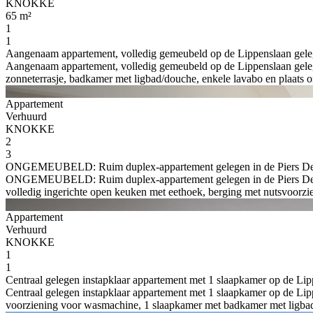
KNOKKE
65 m²
1
1
Aangenaam appartement, volledig gemeubeld op de Lippenslaan gelege
Aangenaam appartement, volledig gemeubeld op de Lippenslaan gelegen
zonneterrasje, badkamer met ligbad/douche, enkele lavabo en plaats om
Appartement
Verhuurd
KNOKKE
2
3
ONGEMEUBELD: Ruim duplex-appartement gelegen in de Piers De Rave
ONGEMEUBELD: Ruim duplex-appartement gelegen in de Piers De Ravesc
volledig ingerichte open keuken met eethoek, berging met nutsvoorzieni
Appartement
Verhuurd
KNOKKE
1
1
Centraal gelegen instapklaar appartement met 1 slaapkamer op de Lipp
Centraal gelegen instapklaar appartement met 1 slaapkamer op de Lipp
voorziening voor wasmachine, 1 slaapkamer met badkamer met ligbad. T