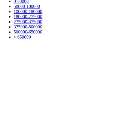
0-50000
50000-100000
100000-180000
180000-275000
275000-375000
375000-500000
500000-650000
> 650000