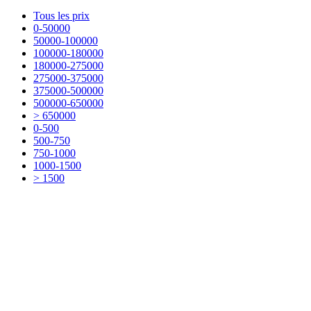
Tous les prix
0-50000
50000-100000
100000-180000
180000-275000
275000-375000
375000-500000
500000-650000
> 650000
0-500
500-750
750-1000
1000-1500
> 1500