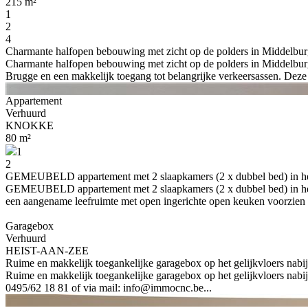
215 m²
1
2
4
Charmante halfopen bebouwing met zicht op de polders in Middelbur
Charmante halfopen bebouwing met zicht op de polders in Middelburg
Brugge en een makkelijk toegang tot belangrijke verkeersassen. Deze 
Appartement
Verhuurd
KNOKKE
80 m²
1
2
GEMEUBELD appartement met 2 slaapkamers (2 x dubbel bed) in het 
GEMEUBELD appartement met 2 slaapkamers (2 x dubbel bed) in het c
een aangename leefruimte met open ingerichte open keuken voorzien va
Garagebox
Verhuurd
HEIST-AAN-ZEE
Ruime en makkelijk toegankelijke garagebox op het gelijkvloers nabij
Ruime en makkelijk toegankelijke garagebox op het gelijkvloers nabi
0495/62 18 81 of via mail: info@immocnc.be...