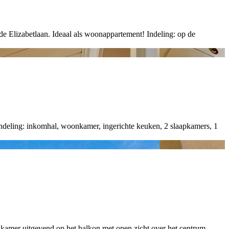
lizabetlaan. Ideaal als woonappartement! Indeling: op de
Indeling: inkomhal, woonkamer, ingerichte keuken, 2 slaapkamers, 1
onkamer uitgevend op het balkon met open zicht over het centrum,