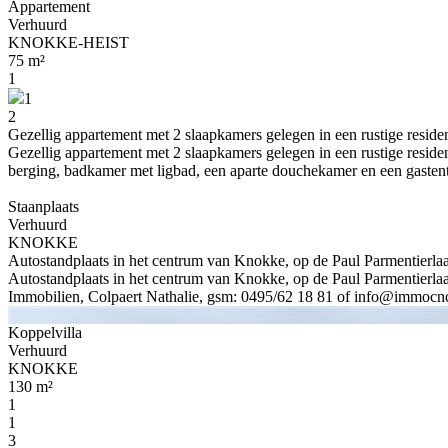
Appartement
Verhuurd
KNOKKE-HEIST
75 m²
1
1
2
Gezellig appartement met 2 slaapkamers gelegen in een rustige resident
Gezellig appartement met 2 slaapkamers gelegen in een rustige resid
berging, badkamer met ligbad, een aparte douchekamer en een gastent
Staanplaats
Verhuurd
KNOKKE
Autostandplaats in het centrum van Knokke, op de Paul Parmentierlaan 
Autostandplaats in het centrum van Knokke, op de Paul Parmentierlaan
Immobilien, Colpaert Nathalie, gsm: 0495/62 18 81 of info@immocnc.
Koppelvilla
Verhuurd
KNOKKE
130 m²
1
1
3