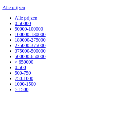
Alle prijzen
Alle prijzen
0-50000
50000-100000
100000-180000
180000-275000
275000-375000
375000-500000
500000-650000
> 650000
0-500
500-750
750-1000
1000-1500
> 1500