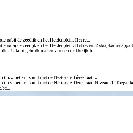
ie nabij de zeedijk en het Heldenplein. Het re...
entie nabij de zeedijk en het Heldenplein. Het recent 2 slaapkamer ap
oilet. U kunt gebruik maken van een makkelijk b...
t.h.v. het kruispunt met de Nestor de Tièrestraat....
 t.h.v. het kruispunt met de Nestor de Tièrestraat. Niveau -1. Toeganke
be....