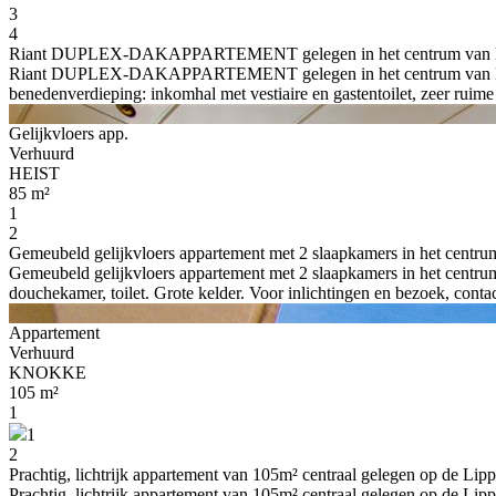
3
4
Riant DUPLEX-DAKAPPARTEMENT gelegen in het centrum van Knokke
Riant DUPLEX-DAKAPPARTEMENT gelegen in het centrum van Knokke, 
benedenverdieping: inkomhal met vestiaire en gastentoilet, zeer ruim
Gelijkvloers app.
Verhuurd
HEIST
85 m²
1
2
Gemeubeld gelijkvloers appartement met 2 slaapkamers in het centrum 
Gemeubeld gelijkvloers appartement met 2 slaapkamers in het centrum
douchekamer, toilet. Grote kelder. Voor inlichtingen en bezoek, cont
Appartement
Verhuurd
KNOKKE
105 m²
1
1
2
Prachtig, lichtrijk appartement van 105m² centraal gelegen op de Lip
Prachtig, lichtrijk appartement van 105m² centraal gelegen op de Lip