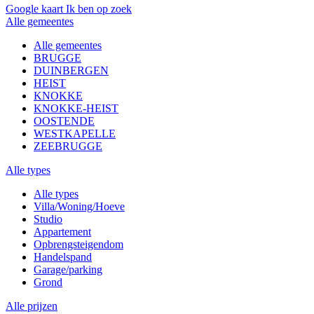
Google kaart
Ik ben op zoek
Alle gemeentes
Alle gemeentes
BRUGGE
DUINBERGEN
HEIST
KNOKKE
KNOKKE-HEIST
OOSTENDE
WESTKAPELLE
ZEEBRUGGE
Alle types
Alle types
Villa/Woning/Hoeve
Studio
Appartement
Opbrengsteigendom
Handelspand
Garage/parking
Grond
Alle prijzen